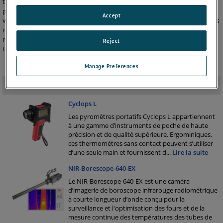
thermique de l’intérieur des reformeurs. Nos dispositifs de mesures
ponctuelles et d’imagerie continue produisent les informations dont
Accept
vous avez besoin pour examiner précisément votre reformeur en temps
réel. Nous proposons en outre le thermomètre Gold Cup, véritable
référence du secteur pour les mesures de température de la paroi du
Reject
tube.
Manage Preferences
Produits connexes
-
Cyclops L
Les pyromètres portatifs Cyclops L appartiennent
à une gamme d’instruments de poche de haute
précision et de qualité supérieure. Ergominiques,
ces thermomètres sans contact peuvent s’utiliser
d’une seule main et fournissent d
...
Lire la suite
NIR-Borescope-640-EX
Le NIR-Borescope-640-EX est une caméra
d’imagerie de boroscope infrarouge radiométrique
à courte longueur d’onde conçu pour la
surveillance et l'optimisation des fours et de la
mesure continue des températures des tubes de