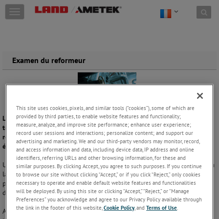
Skip to content
T
o
g
g
l
e
Examen du reformeur
n
a
v
i
g
This site uses cookies, pixels, and similar tools (“cookies”), some of which are
a
provided by third parties, to enable website features and functionality;
Les reformeurs sont utilisés dans plusieurs applications cruciales de
t
measure, analyze, and improve site performance; enhance user experience;
traitement des hydrocarbures. Toutefois, la durée de vie des tubes de
i
record user sessions and interactions; personalize content; and support our
reformage peut être considérablement réduite par les températures
advertising and marketing. We and our third-party vendors may monitor, record,
o
élevées utilisées.
and access information and data, including device data, IP address and online
n
identifiers, referring URLs and other browsing information, for these and
Une surveillance très précise des tubes de reformage peut contribuer à
similar purposes. By clicking Accept, you agree to such purposes. If you continue
la détection des dommages à un stade précoce, ce qui réduit la
to browse our site without clicking “Accept,” or if you click “Reject,” only cookies
possibilité de temps d’arrêt inattendus et autorise la programmation
necessary to operate and enable default website features and functionalities
will be deployed. By using this site or clicking “Accept,” “Reject,” or “Manage
de réparations au moment le plus opportun.
Preferences” you acknowledge and agree to our Privacy Policy available through
the link in the footer of this website,
Cookie Policy
, and
Terms of Use
.
AMETEK Land fournit des solutions dédiées à la surveillance