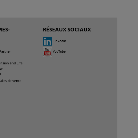
ES-
RÉSEAUX SOCIAUX
LinkedIn
Partner
YouTube
sion and Life
me
é
ales de vente