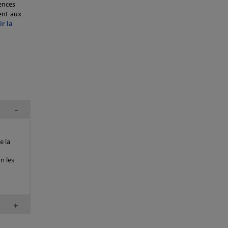
ences
ent aux
ir la
-
e la
n les
+