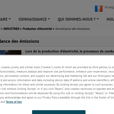
Franç
CARE
CONNAISSANCE
QUI SOMMES-NOUS ?
NOU
+
+
+
D
»
INDUSTRIES
»
Production d’électricité
»
Surveillance des émissions
llance des émissions
Lors de la production d’électricité, le processus de comb
génère inévitablement des émissions de particules et ga
toxiques. Une surveillance précise permet de démontrer 
procédé demeure dans les limites d’émissions autorisées
s cookies, pixels, and similar tools (“cookies”), some of which are provided by third parties, to 
minimisant les risques pour la santé humaine et l’envir
functionality; measure, analyze, and improve site performance; enhance user experience; reco
dans son ensemble.
ons; personalize content; and support our advertising and marketing. We and our third-party 
rd, and access information and data, including device data, IP address and online identifiers, r
g information, for these and similar purposes. By clicking Accept, you agree to such purposes. 
de l’opacité ou des matières particulaires (PM) sont exigées dans les cen
 site without clicking “Accept,” or if you click “Reject,” only cookies necessary to operate and 
 du monde entier. Les polluants gazeux tels que le monoxyde de carbone e
es and functionalities will be deployed. By using this site or clicking “Accept,” “Reject,” or “Ma
te doivent également être surveillés pour prouver la conformité vis-à-vi
you acknowledge and agree to our Privacy Policy available through the link in the footer of thi
ions environnementales locales.
, and
Terms of Use
.
 fournit une gamme d’instruments conçus pour la surveillance et le con