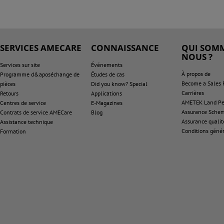
SERVICES AMECARE
CONNAISSANCE
QUI SOMM
NOUS ?
Services sur site
Événements
À propos de
Programme d&aposéchange de
Études de cas
Become a Sales 
pièces
Did you know? Special
Carrières
Retours
Applications
AMETEK Land Pen
Centres de service
E-Magazines
Assurance Sche
Contrats de service AMECare
Blog
Assurance qualit
Assistance technique
Conditions génér
Formation