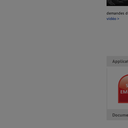
demandes de
vidéo >
Applica
Docume