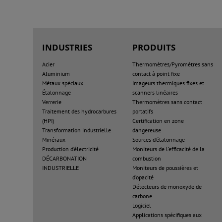
INDUSTRIES
PRODUITS
Acier
Thermomètres/Pyromètres sans
Aluminium
contact à point fixe
Métaux spéciaux
Imageurs thermiques fixes et
Étalonnage
scanners linéaires
Verrerie
Thermomètres sans contact
Traitement des hydrocarbures
portatifs
(HPI)
Certification en zone
Transformation industrielle
dangereuse
Minéraux
Sources d’étalonnage
Production d’électricité
Moniteurs de l’efficacité de la
DÉCARBONATION
combustion
INDUSTRIELLE
Moniteurs de poussières et
d’opacité
Détecteurs de monoxyde de
carbone
Logiciel
Applications spécifiques aux