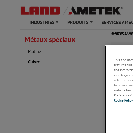
INDUSTRIES
PRODUITS
SERVICES AME
+
+
AMETEK LAN
Métaux spéciaux
Cuivre
Platine
This site use
Cuivre
features and 
and interacti
monitor, reco
other browsin
to browse our
website featur
Preferences” 
température 
Cookie Policy
Les instrum
confiance p
d’imagerie 
des informat