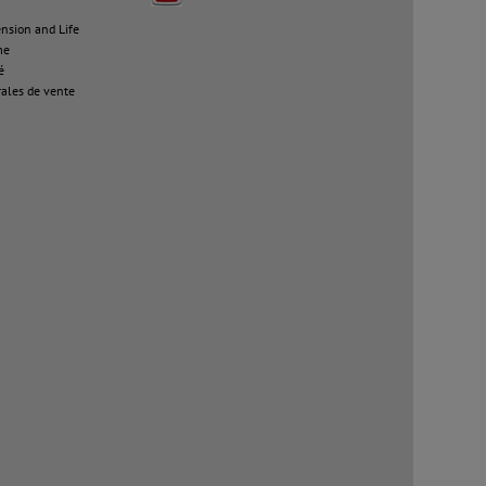
sion and Life
me
é
ales de vente