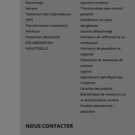
Étalonnage
scanners linéaires
Verrerie
Thermomètres sans contact
Traitement des hydrocarbures
portatifs
(HPI)
Certification en zone
Transformation industrielle
dangereuse
Minéraux
Sources d’étalonnage
Production d’électricité
Moniteurs de l’efficacité de la
DÉCARBONATION
combustion
INDUSTRIELLE
Moniteurs de poussières et
d’opacité
Détecteurs de monoxyde de
carbone
Logiciel
Applications spécifiques aux
industries
Garantie des produits
Bibliothèque de ressources sur
la documentation produit
Produits abandonnés /
obsolètes
NOUS CONTACTER