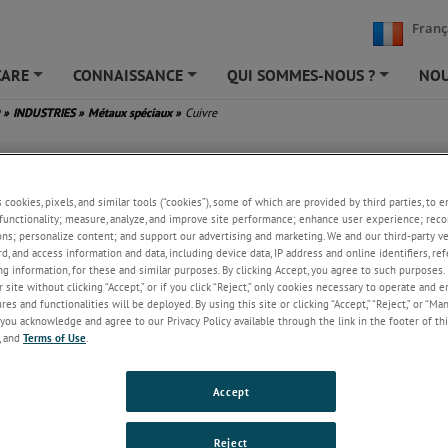
Franç
CARE
CONNAISSANCE
QUI SOMMES-NOUS ?
NOU
+
+
+
D
»
INDUSTRIES
»
Métaux spéciaux
»
Cuivre
Le cuivre est l’un des métaux les plus couramment utilis
s cookies, pixels, and similar tools (“cookies”), some of which are provided by third parties, to 
functionality; measure, analyze, and improve site performance; enhance user experience; reco
monde. Il est particulièrement important dans le câblage
ons; personalize content; and support our advertising and marketing. We and our third-party 
électrique, qui nécessite un haut degré de pureté du mét
rd, and access information and data, including device data, IP address and online identifiers, r
g information, for these and similar purposes. By clicking Accept, you agree to such purposes. 
En dehors du câblage, le cuivre est utilisé pour une la
 site without clicking “Accept,” or if you click “Reject,” only cookies necessary to operate and 
d’applications, y compris les tuyaux de plomberie, les é
es and functionalities will be deployed. By using this site or clicking “Accept,” “Reject,” or “Ma
de chaleur, ou encore la monnaie. La surveillance de la
you acknowledge and agree to our Privacy Policy available through the link in the footer of thi
est importante à l’étape du passage dans le four de raffinage.
, and
Terms of Use
.
ents de mesure innovants et avancés d’AMETEK Land sont utilisés en tou
ar les industries de transformation des métaux à travers le monde. Nos s
Accept
thermique intégrés et nos solutions dotées de pyromètres sans contact fo
ions cruciales lors du passage dans le four, au cours du raffinage. Ils per
Reject