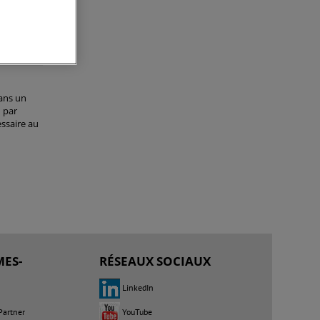
-
dans un
n par
ssaire au
ES-
RÉSEAUX SOCIAUX
LinkedIn
Partner
YouTube