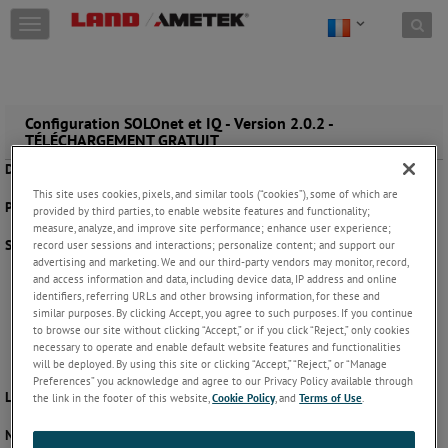
Skip to content
T
o
g
g
l
e
Configuration SOLOnet et IQ - Version 2.0.2 -
TÉLÉCHARGEMENT GRATUIT
n
a
Date de publication :
16/11/2020
v
This site uses cookies, pixels, and similar tools (“cookies”), some of which are
i
Plateformes :
Windows XP, Windows 7, Windows 8, et Windows 10
provided by third parties, to enable website features and functionality;
g
measure, analyze, and improve site performance; enhance user experience;
a
Spécification minimum de la plateforme :
record user sessions and interactions; personalize content; and support our
t
advertising and marketing. We and our third-party vendors may monitor, record,
Processeur : Pentium double cœur ou équivalent
i
and access information and data, including device data, IP address and online
Mémoire : 1 Go
o
identifiers, referring URLs and other browsing information, for these and
Disque dur : 100 Mo
n
similar purposes. By clicking Accept, you agree to such purposes. If you continue
Graphismes : 256 Mo
to browse our site without clicking “Accept,” or if you click “Reject,” only cookies
Affichage : 1024 x 768 pixels
necessary to operate and enable default website features and functionalities
Système d’exploitation : Windows XP SP2 32 bit
will be deployed. By using this site or clicking “Accept,” “Reject,” or “Manage
Preferences” you acknowledge and agree to our Privacy Policy available through
Langues prises en charge :
English (anglais)
the link in the footer of this website,
Cookie Policy
, and
Terms of Use
.
Notes de mise à jour de la version :