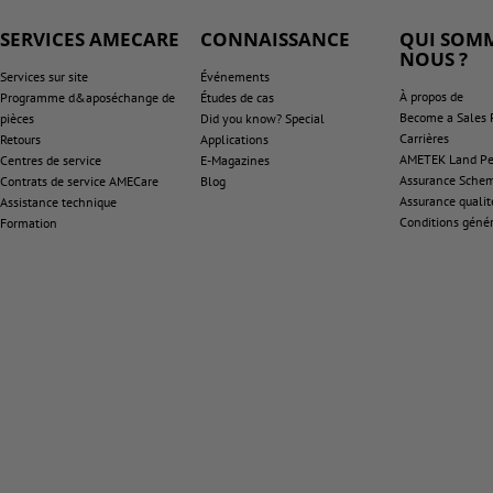
SERVICES AMECARE
CONNAISSANCE
QUI SOMM
NOUS ?
Services sur site
Événements
À propos de
Programme d&aposéchange de
Études de cas
Become a Sales 
pièces
Did you know? Special
Carrières
Retours
Applications
AMETEK Land Pen
Centres de service
E-Magazines
Assurance Sche
Contrats de service AMECare
Blog
Assurance qualit
Assistance technique
Conditions génér
Formation