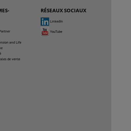
ES-
RÉSEAUX SOCIAUX
LinkedIn
Partner
YouTube
sion and Life
me
é
ales de vente