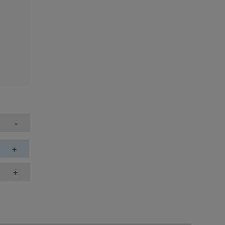
-
+
+