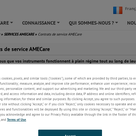
Franç
CARE
CONNAISSANCE
QUI SOMMES-NOUS ?
NOU
+
+
+
D
»
SERVICES AMECARE
»
Contrats de service AMECare
ts de service AMECare
ous que vos instruments fonctionnent à plein régime tout au long de leu
a maintenance et à la calibration professionnelles fournies par nos contra
MECare.
s cookies, pixels, and similar tools (“cookies”), some of which are provided by third parties, to 
functionality; measure, analyze, and improve site performance; enhance user experience; reco
ue concepteur et fabricant,
ons; personalize content; and support our advertising and marketing. We and our third-party 
prenons votre appareil
rd, and access information and data, including device data, IP address and online identifiers, r
and mieux que quiconque.
g information, for these and similar purposes. By clicking Accept, you agree to such purposes. 
ipe de techniciens dédiés
 site without clicking “Accept,” or if you click “Reject,” only cookies necessary to operate and 
n support expert, vous
es and functionalities will be deployed. By using this site or clicking “Accept,” “Reject,” or “Ma
 :
you acknowledge and agree to our Privacy Policy available through the link in the footer of thi
, and
Terms of Use
.
ances optimales
jour gratuites des
Accept