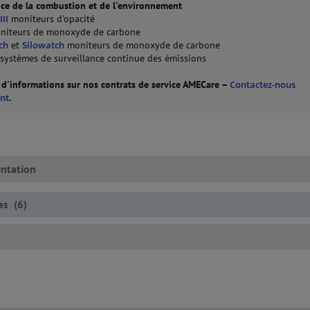
nce de la combustion et de l'environnement
II
moniteurs d'opacité
iteurs de monoxyde de carbone
ch
et
Silowatch
moniteurs de monoxyde de carbone
systèmes de surveillance continue des émissions
 d'informations sur nos contrats de service AMECare –
Contactez-nous
nt
.
ntation
res
(
6
)