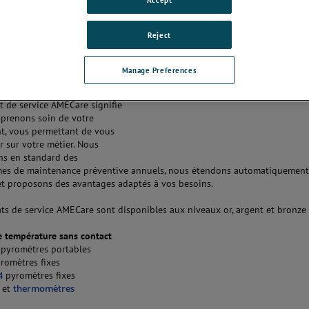
ts et des micrologiciels
 approuvée répondant aux
SO 9001
Reject
 technique expert
qualité prix
xes pour le contrôle du
Manage Preferences
t de service AMECare signifie
prenons soin de votre
t, vous permettant de vous
r sur votre métier. Nous
ns en standard des
es de maintenance préventive annuels, nous étendons automatiquement
et proposons des avantages adaptés à vos besoins.
ats de service AMECare sont disponibles aux niveaux or, argent et bronze 
 température sans contact
pyromètres portables
romètres fixes
4
pyromètres fixes
et
thermomètres