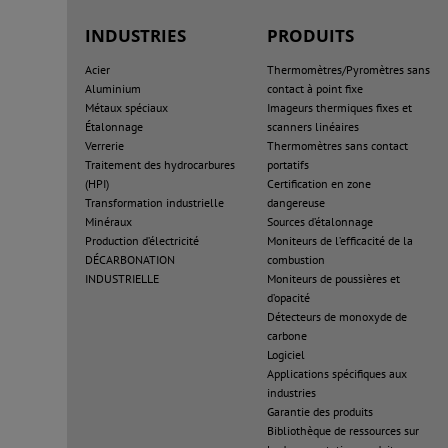
INDUSTRIES
PRODUITS
Acier
Thermomètres/Pyromètres sans
Aluminium
contact à point fixe
Métaux spéciaux
Imageurs thermiques fixes et
Étalonnage
scanners linéaires
Verrerie
Thermomètres sans contact
Traitement des hydrocarbures
portatifs
(HPI)
Certification en zone
Transformation industrielle
dangereuse
Minéraux
Sources d’étalonnage
Production d’électricité
Moniteurs de l’efficacité de la
DÉCARBONATION
combustion
INDUSTRIELLE
Moniteurs de poussières et
d’opacité
Détecteurs de monoxyde de
carbone
Logiciel
Applications spécifiques aux
industries
Garantie des produits
Bibliothèque de ressources sur