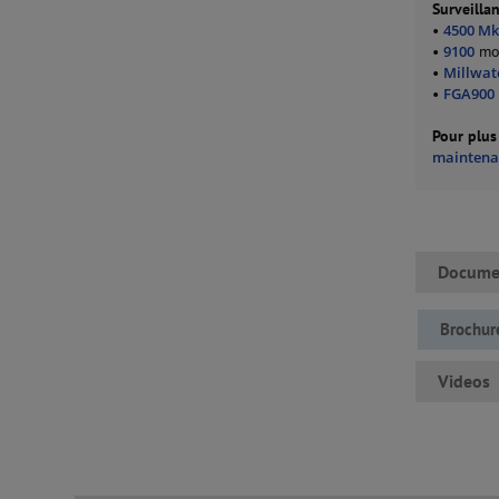
Surveilla
•
4500 MkI
•
9100
mon
•
Millwat
•
FGA900
Pour plus
maintena
Docume
Brochu
Videos