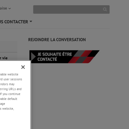
aise
S CONTACTER
+
REJOINDRE LA CONVERSATION
r vie
ts de
enable website
rd user sessions
vendors may
eferring URLs and
If you continue
enable default
nage
s website,