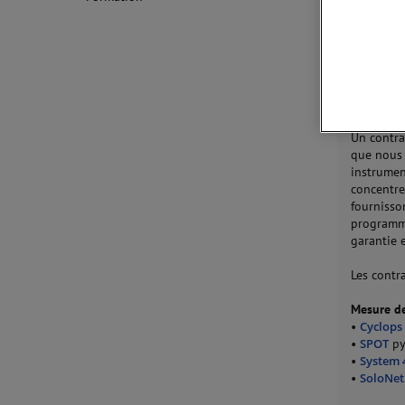
instrumen
•
Qualité
normes I
•
Conseil
•
Rapport 
•
Coûts fi
budget
Un contra
que nous 
instrumen
concentre
fournisso
programm
garantie 
Les contr
Mesure de
•
Cyclops
•
SPOT
py
•
System 
•
SoloNet