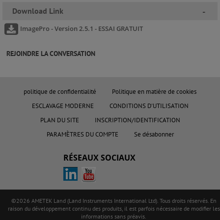
Download Link
-
ImagePro - Version 2.5.1 - ESSAI GRATUIT
REJOINDRE LA CONVERSATION
politique de confidentialité
Politique en matière de cookies
ESCLAVAGE MODERNE
CONDITIONS D'UTILISATION
PLAN DU SITE
INSCRIPTION/IDENTIFICATION
PARAMÈTRES DU COMPTE
Se désabonner
RÉSEAUX SOCIAUX
©2026 AMETEK Land (Land Instruments International Ltd). Tous droits réservés. En
raison du développement continu des produits, il est parfois nécessaire de modifier les
informations sans préavis.