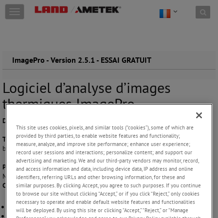
Skip to content
T
o
g
g
l
e
ImagePro - Version 2.5.1 - ESSAI GRATUIT
n
a
Logiciel d’analyse d’images
v
i
thermiques ImagePro
g
a
Date de publication :
30 - 06- 2026
t
This site uses cookies, pixels, and similar tools (“cookies”), some of which are
i
provided by third parties, to enable website features and functionality;
Type :
Essai gratuit (version complète pendant 30 jours, visionneuse
o
measure, analyze, and improve site performance; enhance user experience;
basique ensuite)
n
record user sessions and interactions; personalize content; and support our
advertising and marketing. We and our third-party vendors may monitor, record,
Plateformes :
(Minimum) Microsoft Windows 10 .NET Framework 6 ou
and access information and data, including device data, IP address and online
Microsoft Windows 11 .NET Framework 8
identifiers, referring URLs and other browsing information, for these and
Configuration minimale requise :
similar purposes. By clicking Accept, you agree to such purposes. If you continue
to browse our site without clicking “Accept,” or if you click “Reject,” only cookies
necessary to operate and enable default website features and functionalities
Intel i5 2,5 GHz
will be deployed. By using this site or clicking “Accept,” “Reject,” or “Manage
8 Go de RAM