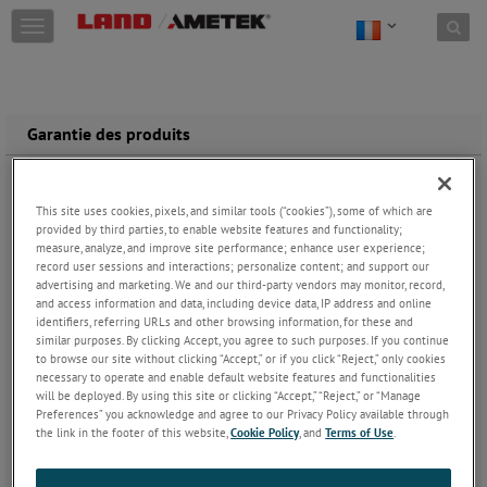
Skip to content
T
o
g
g
l
e
Garantie des produits
n
a
En raison du savoir-faire de
v
haute précision nécessaire à la
This site uses cookies, pixels, and similar tools (“cookies”), some of which are
i
fabrication de tous les produits
provided by third parties, to enable website features and functionality;
g
proposés par AMETEK Land,
measure, analyze, and improve site performance; enhance user experience;
a
nous offrons une garantie
record user sessions and interactions; personalize content; and support our
t
complète avec retour au
advertising and marketing. We and our third-party vendors may monitor, record,
i
fabricant sur tous les produits
and access information and data, including device data, IP address and online
o
vendus. Cette garantie couvre
identifiers, referring URLs and other browsing information, for these and
n
tout défaut de conception ou de
similar purposes. By clicking Accept, you agree to such purposes. If you continue
to browse our site without clicking “Accept,” or if you click “Reject,” only cookies
fabrication des produits.
necessary to operate and enable default website features and functionalities
will be deployed. By using this site or clicking “Accept,” “Reject,” or “Manage
Pour en savoir plus sur la
Preferences” you acknowledge and agree to our Privacy Policy available through
garantie offerte pour votre
the link in the footer of this website,
Cookie Policy
, and
Terms of Use
.
produit, veuillez télécharger
notre document de garantie dans la rubrique ci-dessous.