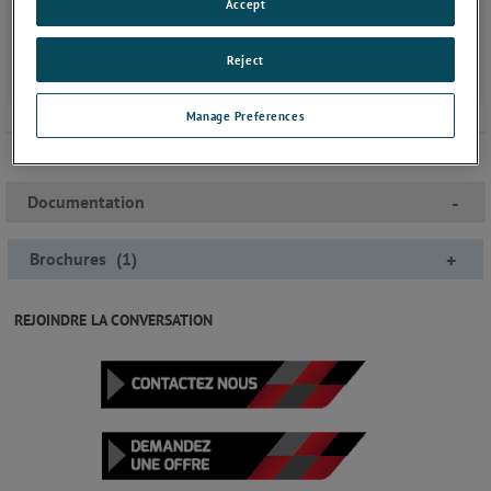
Accept
Reject
Manage Preferences
Documentation
-
Brochures
(
1
)
+
REJOINDRE LA CONVERSATION