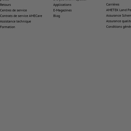
Carrières
Retours
Applications
AMETEK Land Pen
Centres de service
E-Magazines
Assurance Sche
Contrats de service AMECare
Blog
Assurance qualit
Assistance technique
Conditions génér
Formation