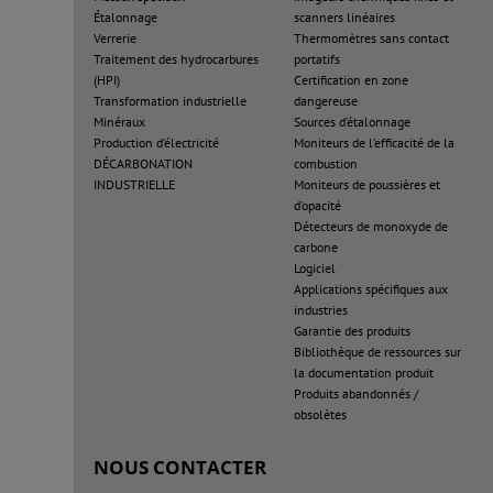
Étalonnage
scanners linéaires
Verrerie
Thermomètres sans contact
Traitement des hydrocarbures
portatifs
(HPI)
Certification en zone
Transformation industrielle
dangereuse
Minéraux
Sources d’étalonnage
Production d’électricité
Moniteurs de l’efficacité de la
DÉCARBONATION
combustion
INDUSTRIELLE
Moniteurs de poussières et
d’opacité
Détecteurs de monoxyde de
carbone
Logiciel
Applications spécifiques aux
industries
Garantie des produits
Bibliothèque de ressources sur
la documentation produit
Produits abandonnés /
obsolètes
NOUS CONTACTER