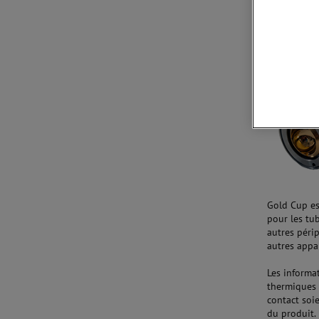
Aperçu
Gold Cup es
pour les tub
autres périp
autres appa
Les informat
thermiques 
contact soi
du produit.