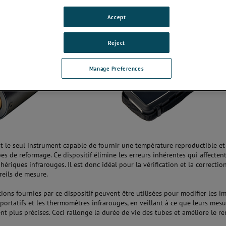
Accept
Reject
Manage Preferences
t le seul instrument capable de fournir une température reproductible et 
es de reformage. Ce dispositif élimine les erreurs inhérentes qui affectent
hériques infrarouges. Il est donc idéal pour la vérification et la correctio
reils de mesure.
ions fournies par ce dispositif peuvent être utilisées pour modifier les i
portatifs et les thermomètres infrarouges, en veillant à ce que leurs mes
ent plus précises. Ceci rallonge la durée de vie des tubes et améliore le 