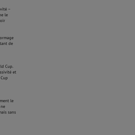
vité –
he le
oir
eformage
tant de
ld Cup.
sivité et
d Cup
ement le
 ne
 mais sans