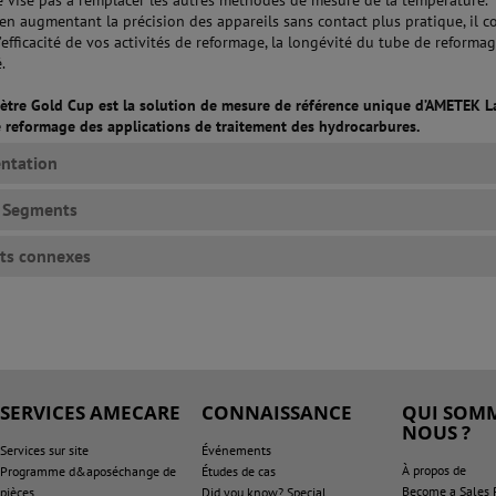
en augmentant la précision des appareils sans contact plus pratique, il c
l’efficacité de vos activités de reformage, la longévité du tube de reformag
.
tre Gold Cup est la solution de mesure de référence unique d’AMETEK 
e reformage des applications de traitement des hydrocarbures.
ntation
d Segments
ts connexes
SERVICES AMECARE
CONNAISSANCE
QUI SOMM
NOUS ?
Services sur site
Événements
À propos de
Programme d&aposéchange de
Études de cas
Become a Sales 
pièces
Did you know? Special