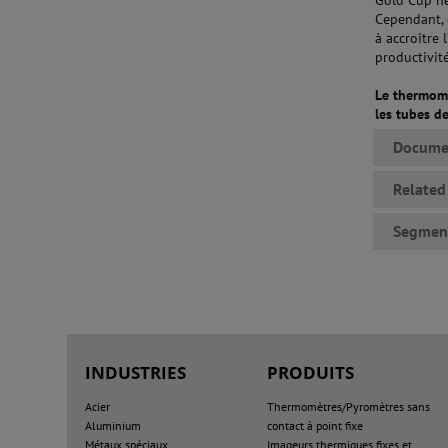
Cependant, 
à accroître 
productivité
Le thermomè
les tubes d
Docume
Relate
Segmen
INDUSTRIES
PRODUITS
Acier
Thermomètres/Pyromètres sans
Aluminium
contact à point fixe
Métaux spéciaux
Imageurs thermiques fixes et