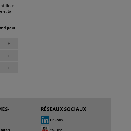
ontribue
e et la
Land pour
+
+
+
ES-
RÉSEAUX SOCIAUX
LinkedIn
Partner
YouTube