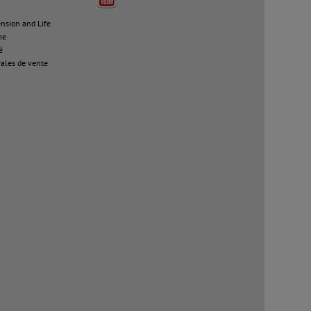
sion and Life
me
é
ales de vente