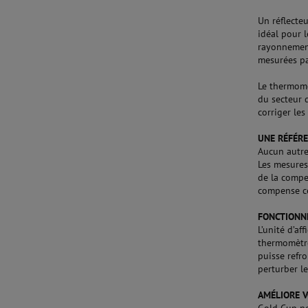
Un réflecte
idéal pour 
rayonnement
mesurées pa
Le thermomè
du secteur 
corriger le
UNE RÉFÉR
Aucun autre
Les mesures
de la compe
compense ce
FONCTIONN
L’unité d’a
thermomètre.
puisse refro
perturber l
AMÉLIORE 
Gold Cup ne