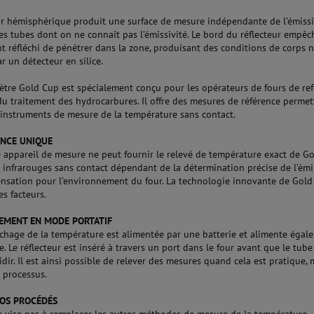
ur hémisphérique produit une surface de mesure indépendante de l’émissi
les tubes dont on ne connaît pas l’émissivité. Le bord du réflecteur empêc
 réfléchi de pénétrer dans la zone, produisant des conditions de corps n
r un détecteur en silice.
tre Gold Cup est spécialement conçu pour les opérateurs de fours de r
du traitement des hydrocarbures. Il offre des mesures de référence permet
s instruments de mesure de la température sans contact.
ENCE UNIQUE
 appareil de mesure ne peut fournir le relevé de température exact de Go
 infrarouges sans contact dépendant de la détermination précise de l’émis
nsation pour l’environnement du four. La technologie innovante de Gol
s facteurs.
EMENT EN MODE PORTATIF
ffichage de la température est alimentée par une batterie et alimente égal
 Le réflecteur est inséré à travers un port dans le four avant que le tube
idir. Il est ainsi possible de relever des mesures quand cela est pratique,
e processus.
VOS PROCÉDÉS
 vise pas à remplacer les autres méthodes de mesure de la température.