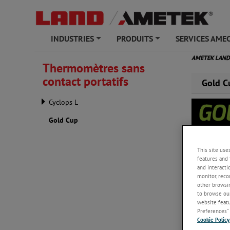
INDUSTRIES
PRODUITS
SERVICES AME
+
+
AMETEK LAN
Thermomètres sans
contact portatifs
Gold C
Cyclops L
Gold Cup
This site use
features and 
and interacti
monitor, reco
other browsin
to browse our
Le pyromètr
website featur
de températ
Preferences” 
Cookie Policy