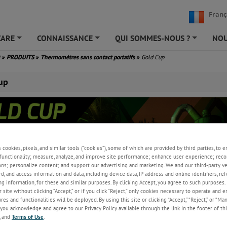
Franç
CARE
CONNAISSANCE
QUI SOMMES-NOUS ?
NOU
+
+
+
D
»
PRODUITS
»
Thermomètres sans contact portatifs
»
Gold Cup
up
s cookies, pixels, and similar tools (“cookies”), some of which are provided by third parties, to 
functionality; measure, analyze, and improve site performance; enhance user experience; reco
ons; personalize content; and support our advertising and marketing. We and our third-party 
rd, and access information and data, including device data, IP address and online identifiers, r
g information, for these and similar purposes. By clicking Accept, you agree to such purposes. 
 site without clicking “Accept,” or if you click “Reject,” only cookies necessary to operate and 
e de référence unique d’AMETEK Land est spécifiquement conçu pour les
es and functionalities will be deployed. By using this site or clicking “Accept,” “Reject,” or “Ma
ure à la surface des tubes de reformage.
you acknowledge and agree to our Privacy Policy available through the link in the footer of thi
, and
Terms of Use
.