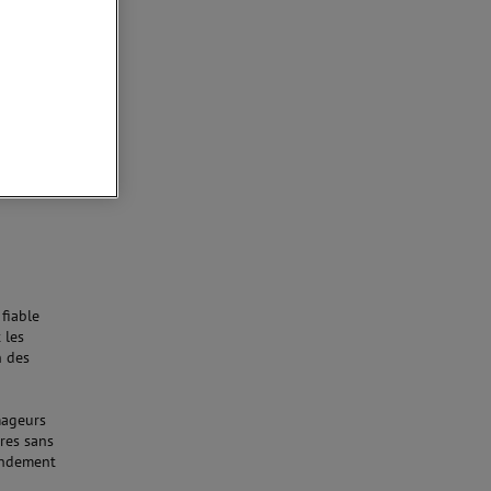
-
fiable
 les
n des
mageurs
ures sans
rendement