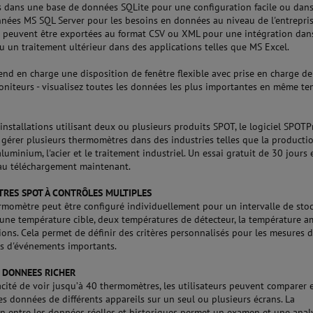
s dans une base de données SQLite pour une configuration facile ou dan
nées MS SQL Server pour les besoins en données au niveau de l'entrepris
 peuvent être exportées au format CSV ou XML pour une intégration dans
u un traitement ultérieur dans des applications telles que MS Excel.
nd en charge une disposition de fenêtre flexible avec prise en charge de
oniteurs - visualisez toutes les données les plus importantes en même te
installations utilisant deux ou plusieurs produits SPOT, le logiciel SPOTP
r gérer plusieurs thermomètres dans des industries telles que la producti
'aluminium, l'acier et le traitement industriel. Un essai gratuit de 30 jours 
au téléchargement maintenant.
RES SPOT À CONTRÔLES MULTIPLES
momètre peut être configuré individuellement pour un intervalle de sto
 une température cible, deux températures de détecteur, la température 
sions. Cela permet de définir des critères personnalisés pour les mesures 
s d'événements importants.
 DONNEES RICHER
acité de voir jusqu’à 40 thermomètres, les utilisateurs peuvent comparer 
es données de différents appareils sur un seul ou plusieurs écrans. La
 entre les données réelles et historiques permet un examen et une anal