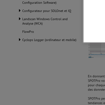
Configuration Software)
Aperçu
Configurateur pour SOLOnet et IQ
Landscan Windows Control and
Analyse (WCA)
FlowPro
Cyclops Logger (ordinateur et mobile)
En donnant 
SPOTPro vou
pour chaque
des donnée
SPOTPro per
tendances e