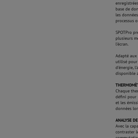
enregistrée
base de don
les données
processus o
SPOTPro pre
plusieurs m
l’écran.
Adapté aux 
utilisé pou
d'énergie, l
disponible 
THERMOMÈT
Chaque ther
défini pour
et les émis
données lor
ANALYSE DE
Avec la cap
contraster l
commutation