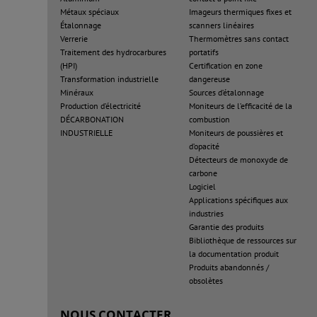
Métaux spéciaux
Imageurs thermiques fixes et
Étalonnage
scanners linéaires
Verrerie
Thermomètres sans contact
Traitement des hydrocarbures
portatifs
(HPI)
Certification en zone
Transformation industrielle
dangereuse
Minéraux
Sources d’étalonnage
Production d’électricité
Moniteurs de l’efficacité de la
DÉCARBONATION
combustion
INDUSTRIELLE
Moniteurs de poussières et
d’opacité
Détecteurs de monoxyde de
carbone
Logiciel
Applications spécifiques aux
industries
Garantie des produits
Bibliothèque de ressources sur
la documentation produit
Produits abandonnés /
obsolètes
NOUS CONTACTER