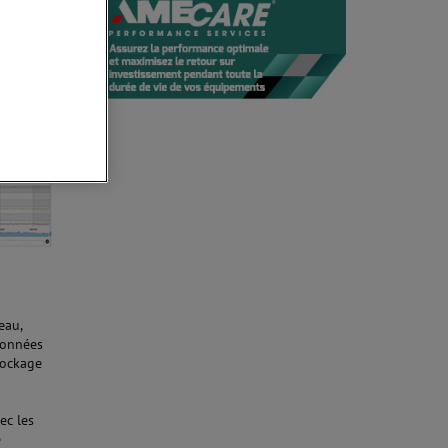
-
eau,
données
tockage
ec les
e