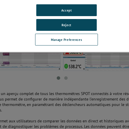
Accept
Reject
Manage Preferences
un aperçu complet de tous les thermomètres SPOT connectés à votre rés
s permet de configurer de manière indépendante l’enregistrement des 
 thermomètre, en paramétrant des déclencheurs automatiques pour le s
s.
met aux utilisateurs de comparer les données en direct et historiques av
t de diagnostiquer les problèmes de processus. Les données peuvent êtr