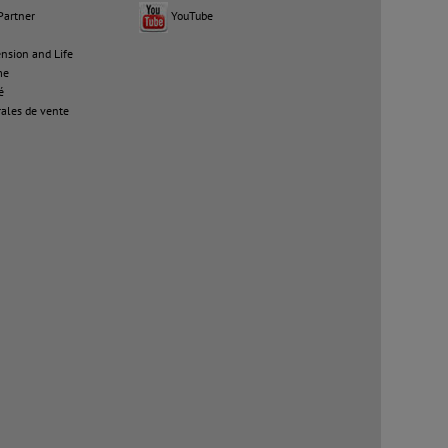
Partner
YouTube
sion and Life
me
é
ales de vente