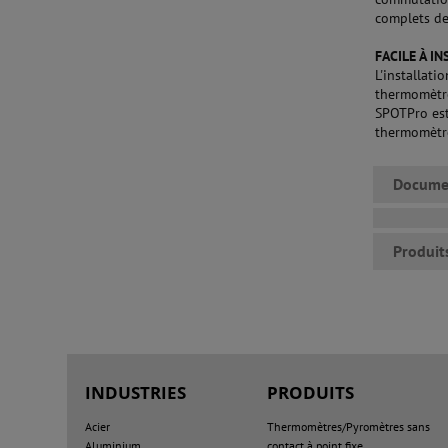
complets de
FACILE À IN
L'installat
thermomètr
SPOTPro est
thermomètr
Docume
Produit
INDUSTRIES
PRODUITS
Acier
Thermomètres/Pyromètres sans
Aluminium
contact à point fixe