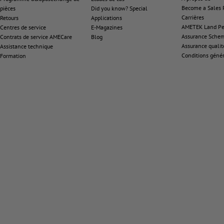
Become a Sales 
pièces
Did you know? Special
Carrières
Retours
Applications
AMETEK Land Pen
Centres de service
E-Magazines
Assurance Sche
Contrats de service AMECare
Blog
Assurance qualit
Assistance technique
Conditions génér
Formation