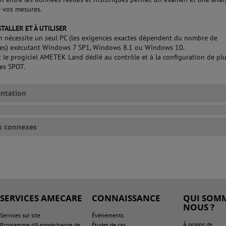
 vos mesures.
STALLER ET À UTILISER
ion nécessite un seul PC (les exigences exactes dépendent du nombre de
es) exécutant Windows 7 SP1, Windows 8.1 ou Windows 10.
 le progiciel AMETEK Land dédié au contrôle et à la configuration de plu
es SPOT.
ntation
s connexes
SERVICES AMECARE
CONNAISSANCE
QUI SOMM
NOUS ?
Services sur site
Événements
À propos de
Programme d&aposéchange de
Études de cas