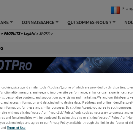
Franç
CARE
CONNAISSANCE
QUI SOMMES-NOUS ?
NOU
+
+
+
D
»
PRODUITS
»
Logiciel
»
SPOTPro
ro
s cookies, pixels, and similar tools (“cookies”), some of which are provided by third parties, to 
functionality; measure, analyze, and improve site performance; enhance user experience; reco
ons; personalize content; and support our advertising and marketing. We and our third-party 
rd, and access information and data, including device data, IP address and online identifiers, r
g information, for these and similar purposes. By clicking Accept, you agree to such purposes. 
 progiciel pour PC basé sur Windows, fournit un seul point de contrôle 
 site without clicking “Accept,” or if you click “Reject,” only cookies necessary to operate and 
es and functionalities will be deployed. By using this site or clicking “Accept,” “Reject,” or “Ma
stocker et afficher les données pour
you acknowledge and agree to our Privacy Policy available through the link in the footer of thi
, and
Terms of Use
.