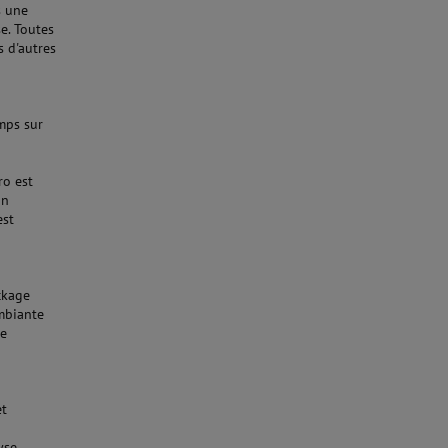
s une
e. Toutes
 d'autres
mps sur
ro est
on
est
ckage
ambiante
de
et
yse