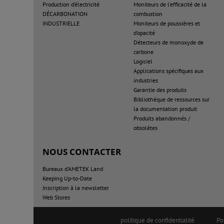
Production d’électricité
Moniteurs de l’efficacité de la
DÉCARBONATION
combustion
INDUSTRIELLE
Moniteurs de poussières et
d’opacité
Détecteurs de monoxyde de
carbone
Logiciel
Applications spécifiques aux
industries
Garantie des produits
Bibliothèque de ressources sur
la documentation produit
Produits abandonnés /
obsolètes
NOUS CONTACTER
Bureaux d’AMETEK Land
Keeping Up-to-Date
Inscription à la newsletter
Web Stores
politique de confidentialité
Po