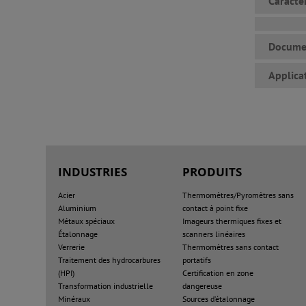
Caracté
Docume
Applica
INDUSTRIES
PRODUITS
Acier
Thermomètres/Pyromètres sans
Aluminium
contact à point fixe
Métaux spéciaux
Imageurs thermiques fixes et
Étalonnage
scanners linéaires
Verrerie
Thermomètres sans contact
Traitement des hydrocarbures
portatifs
(HPI)
Certification en zone
Transformation industrielle
dangereuse
Minéraux
Sources d’étalonnage