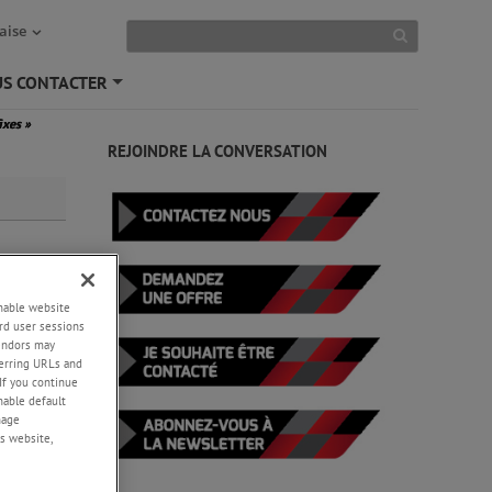
aise
S CONTACTER
+
fixes
»
REJOINDRE LA CONVERSATION
-
enable website
rd user sessions
vendors may
eferring URLs and
If you continue
enable default
nage
s website,