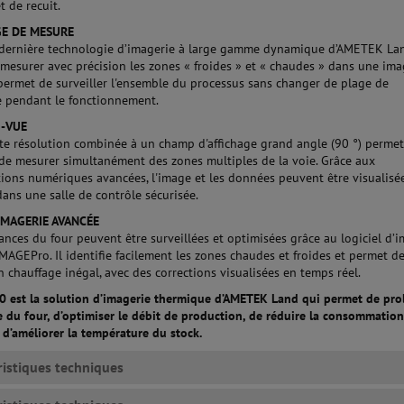
t de recuit.
GE DE MESURE
a dernière technologie d’imagerie à large gamme dynamique d’AMETEK Lan
mesurer avec précision les zones « froides » et « chaudes » dans une im
 permet de surveiller l'ensemble du processus sans changer de plage de
 pendant le fonctionnement.
I-VUE
te résolution combinée à un champ d'affichage grand angle (90 °) perme
 de mesurer simultanément des zones multiples de la voie. Grâce aux
ons numériques avancées, l'image et les données peuvent être visualisé
dans une salle de contrôle sécurisée.
'IMAGERIE AVANCÉE
ances du four peuvent être surveillées et optimisées grâce au logiciel d’
MAGEPro. Il identifie facilement les zones chaudes et froides et permet d
n chauffage inégal, avec des corrections visualisées en temps réel.
0 est la solution d’imagerie thermique d’AMETEK Land qui permet de pro
e du four, d’optimiser le débit de production, de réduire la consommatio
t d’améliorer la température du stock.
ristiques techniques