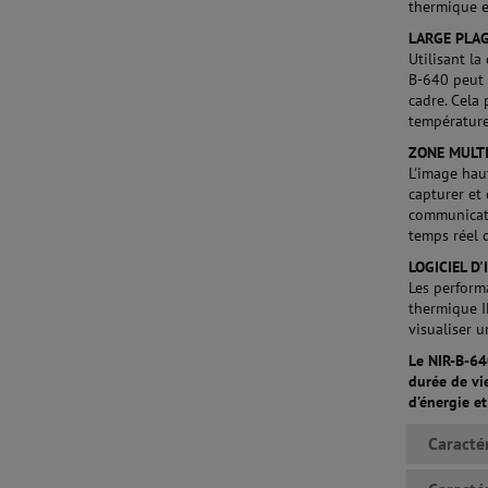
thermique e
LARGE PLA
Utilisant l
B-640 peut 
cadre. Cela
température
ZONE MULT
L'image hau
capturer et
communicati
temps réel 
LOGICIEL D
Les perform
thermique I
visualiser u
Le NIR-B-64
durée de vi
d’énergie e
Caracté