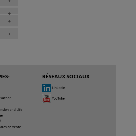
+
+
+
+
ES-
RÉSEAUX SOCIAUX
LinkedIn
Partner
YouTube
sion and Life
me
é
ales de vente