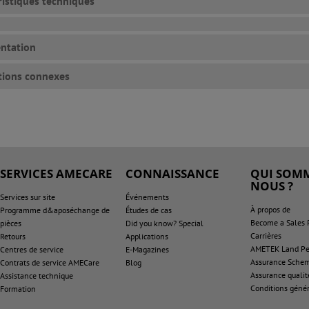
ristiques techniques
ntation
tions connexes
SERVICES AMECARE
CONNAISSANCE
QUI SOMM
NOUS ?
Services sur site
Événements
À propos de
Programme d&aposéchange de
Études de cas
Become a Sales 
pièces
Did you know? Special
Carrières
Retours
Applications
AMETEK Land Pen
Centres de service
E-Magazines
Assurance Sche
Contrats de service AMECare
Blog
Assurance qualit
Assistance technique
Conditions génér
Formation