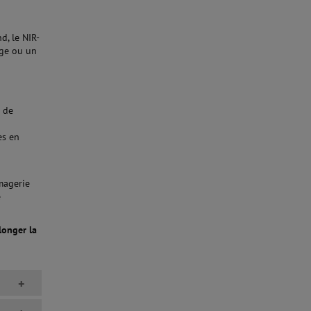
d, le NIR-
age ou un
t de
es en
imagerie
e
longer la
n
+