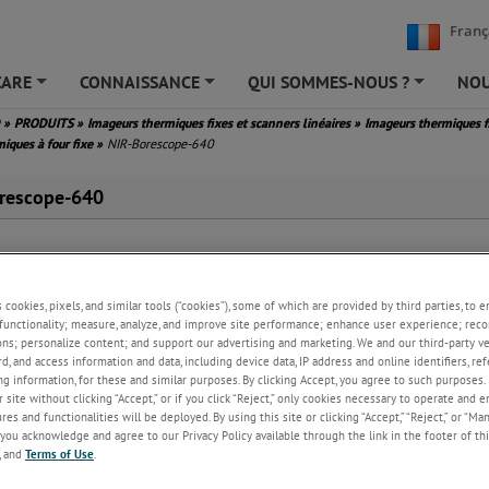
Franç
CARE
CONNAISSANCE
QUI SOMMES-NOUS ?
NOU
+
+
+
D
»
PRODUITS
»
Imageurs thermiques fixes et scanners linéaires
»
Imageurs thermiques 
iques à four fixe
»
NIR-Borescope-640
rescope-640
s cookies, pixels, and similar tools (“cookies”), some of which are provided by third parties, to 
functionality; measure, analyze, and improve site performance; enhance user experience; reco
ons; personalize content; and support our advertising and marketing. We and our third-party 
rd, and access information and data, including device data, IP address and online identifiers, r
g information, for these and similar purposes. By clicking Accept, you agree to such purposes. 
 site without clicking “Accept,” or if you click “Reject,” only cookies necessary to operate and 
es and functionalities will be deployed. By using this site or clicking “Accept,” “Reject,” or “Ma
you acknowledge and agree to our Privacy Policy available through the link in the footer of thi
, and
Terms of Use
.