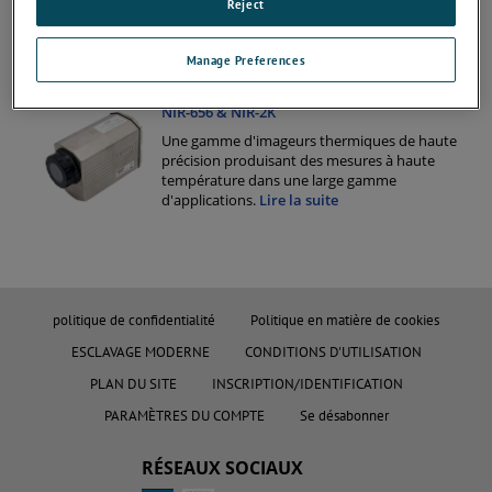
Reject
longueur d'onde offrant une plage complète de
mesure de température de 300 à 1 800 °C (572 à
3 271 °F) dans deux plages avec un choix
Manage Preferences
d'optiques et de lentilles di
...
Lire la suite
NIR-656 & NIR-2K
Une gamme d'imageurs thermiques de haute
précision produisant des mesures à haute
température dans une large gamme
d'applications.
Lire la suite
politique de confidentialité
Politique en matière de cookies
ESCLAVAGE MODERNE
CONDITIONS D'UTILISATION
PLAN DU SITE
INSCRIPTION/IDENTIFICATION
PARAMÈTRES DU COMPTE
Se désabonner
RÉSEAUX SOCIAUX