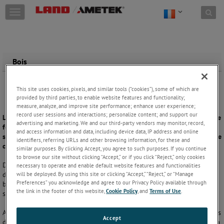
Skip to content
T
o
g
g
l
e
Bois
n
a
v
This site uses cookies, pixels, and similar tools (“cookies”), some of which are
i
provided by third parties, to enable website features and functionality;
measure, analyze, and improve site performance; enhance user experience;
g
record user sessions and interactions; personalize content; and support our
a
La qualité des produits ligneux est affectée par le taux d’humidité. Une
advertising and marketing. We and our third-party vendors may monitor, record,
t
fois secs, ces produits sont également prédisposés à la combustion. La
and access information and data, including device data, IP address and online
i
surveillance thermique contribue à prévenir les incendies et renforce le
identifiers, referring URLs and other browsing information, for these and
o
contrôle de la qualité.
similar purposes. By clicking Accept, you agree to such purposes. If you continue
n
to browse our site without clicking “Accept,” or if you click “Reject,” only cookies
Dans ce secteur, l’endroit clé auquel les mesures de température
necessary to operate and enable default website features and functionalities
doivent avoir lieu est le tapis convoyeur utilisé pour transporter le
will be deployed. By using this site or clicking “Accept,” “Reject,” or “Manage
Preferences” you acknowledge and agree to our Privacy Policy available through
bois après le séchage. Il est ainsi possible de confirmer que le bois a
the link in the footer of this website,
Cookie Policy
, and
Terms of Use
.
séché efficacement et de surveiller la qualité.
AMETEK est un fournisseur expérimenté dans la provision de solutions
Accept
de température expertes pour ce secteur. Nous proposons un scanner à